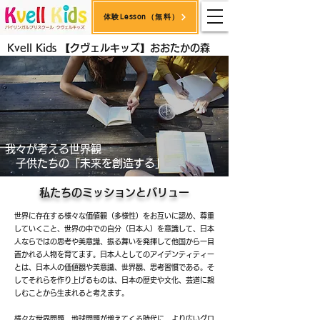
体験Lesson（無料）
Kvell Kids 【クヴェルキッズ】おおたかの森
我々が考える世界観
子供たちの「未来を創造する」
私たちのミッションとバリュー
世界に存在する様々な価値観（多様性）をお互いに認め、尊重
していくこと、世界の中での自分（日本人）を意識して、日本
人ならではの思考や美意識、振る舞いを発揮して他国から一目
置かれる人物を育てます。日本人としてのアイデンティティー
とは、日本人の価値観や美意識、世界観、思考習慣である。そ
してそれらを作り上げるものは、日本の歴史や文化、芸道に親
しむことから生まれると考えます。
様々な世界問題、地球問題が増えてくる時代に、より広いグロ