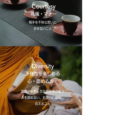
Courtesy
礼儀・マナー
相手を不快な思いに
させないこと
Diversity
多様性を楽しめる
心・認める力
国籍・宗教・文化背景等の違う
人を認め合い、お互いに理解し
合えること